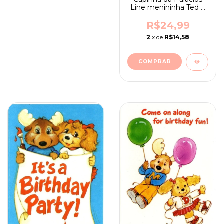
Line menininha Ted e
Pamella
R$24,99
2
x de
R$14,58