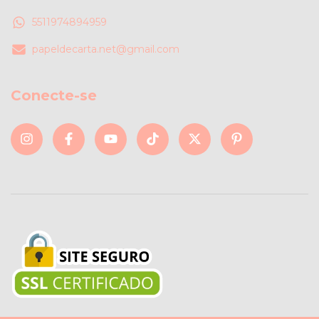
5511974894959
papeldecarta.net@gmail.com
Conecte-se