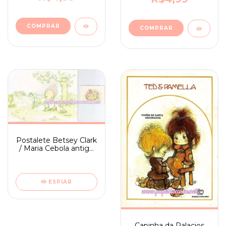
Postalete Betsey Clark
/ Maria Cebola antigo
com selinho para colar
ESPIAR
Capinha da Palacios