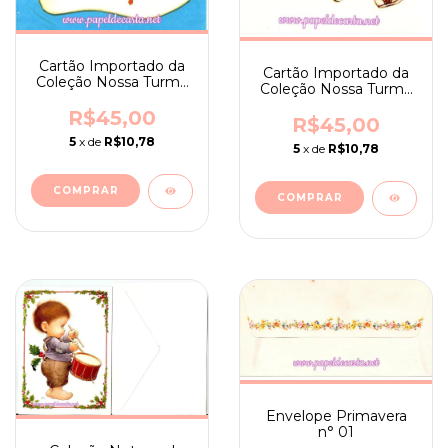
Cartão Importado da
Cartão Importado da
Coleção Nossa Turma
Coleção Nossa Turma
(The Get Along Gang)
(The Get Along Gang)
nº 10 - RARO
R$45,00
nº 08 - RARO
R$45,00
5
x de
R$10,78
5
x de
R$10,78
Envelope Primavera
n° 01