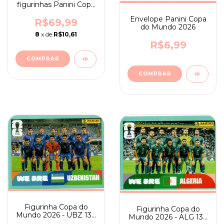
figurinhas Panini Copa
do Mundo 2026 com
Envelope Panini Copa
10 envelopes
R$69,99
do Mundo 2026
8
x de
R$10,61
R$6,99
Figurinha Copa do
Figurinha Copa do
Mundo 2026 - UBZ 13 -
Mundo 2026 - ALG 13 -
TIME