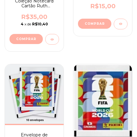
Coleção Notecard
R$15,00
Cartão Ruth
Morehead nº 28
R$35,00
4
x de
R$10,40
Envelope de