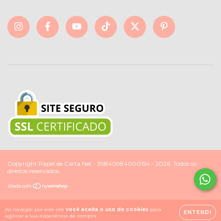
Copyright Papel de Carta Net - 39840984000154 - 2026. Todos os
direitos reservados.
Ao navegar por este site
você aceita o uso de cookies
para
ENTENDI
agilizar a sua experiência de compra.