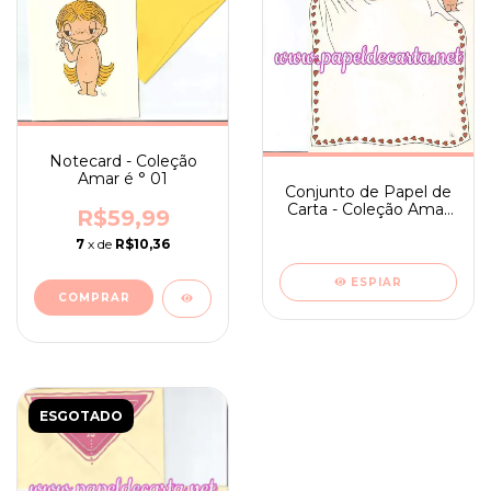
Notecard - Coleção
Amar é ° 01
Conjunto de Papel de
Carta - Coleção Amar
R$59,99
é ° 02
7
x de
R$10,36
ESPIAR
ESGOTADO