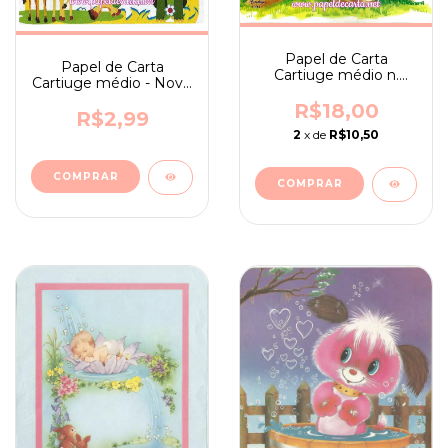
Papel de Carta
Papel de Carta
Cartiuge médio n.
Cartiuge médio - Novo
1094
- Edição 40 anos n. 08
R$18,00
R$2,99
2
x de
R$10,50