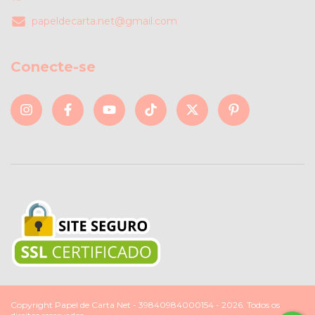
papeldecarta.net@gmail.com
Conecte-se
Copyright Papel de Carta Net - 39840984000154 - 2026. Todos os