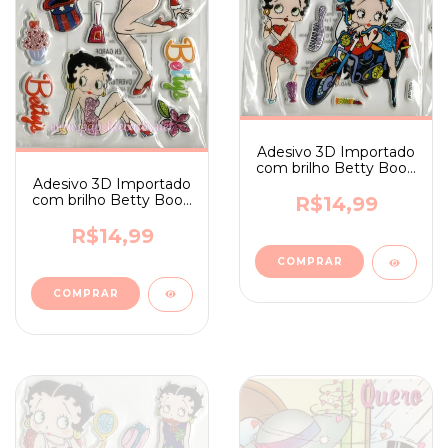
Adesivo 3D Importado
com brilho Betty Boop
Adesivo 3D Importado
- n. 02
com brilho Betty Boop
R$14,99
- n. 03
R$14,99