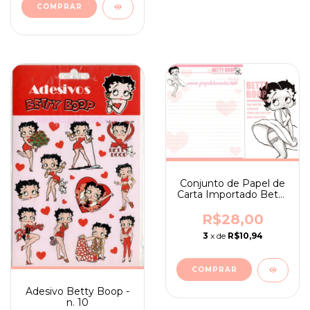
Conjunto de Papel de
Carta Importado Betty
Boop n. 19
R$28,00
3
x de
R$10,94
Adesivo Betty Boop -
n. 10