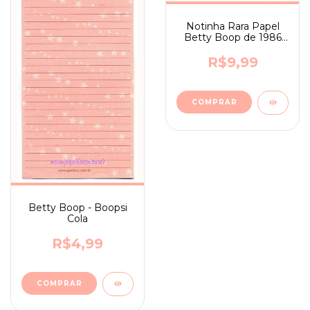
Notinha Rara Papel
Betty Boop de 1986
Papergoods
R$9,99
Betty Boop - Boopsi
Cola
R$4,99