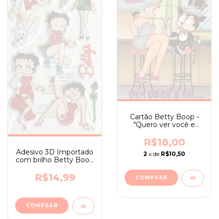
Cartão Betty Boop -
"Quero ver você e
eu..."
R$18,00
Adesivo 3D Importado
2
x de
R$10,50
com brilho Betty Boop
- n. 01
R$14,99