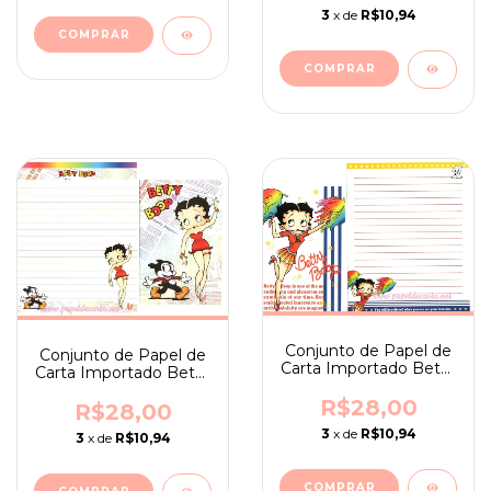
3
x de
R$10,94
Conjunto de Papel de
Conjunto de Papel de
Carta Importado Betty
Carta Importado Betty
Boop n. 10
Boop n. 11
R$28,00
R$28,00
3
x de
R$10,94
3
x de
R$10,94