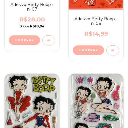
Adesivo Betty Boop -
n. 07
R$28,00
Adesivo Betty Boop -
n. 06
3
x de
R$10,94
R$14,99