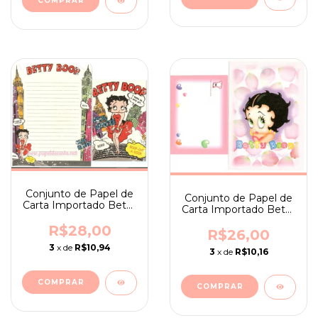
Conjunto de Papel de
Conjunto de Papel de
Carta Importado Betty
Carta Importado Betty
Boop n. 09
Boop n. 05
R$28,00
R$26,00
3
x de
R$10,94
3
x de
R$10,16