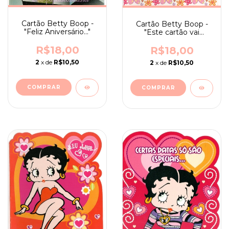
Cartão Betty Boop -
Cartão Betty Boop -
"Feliz Aniversário..."
"Este cartão vai
cheio..."
R$18,00
R$18,00
2
x de
R$10,50
2
x de
R$10,50