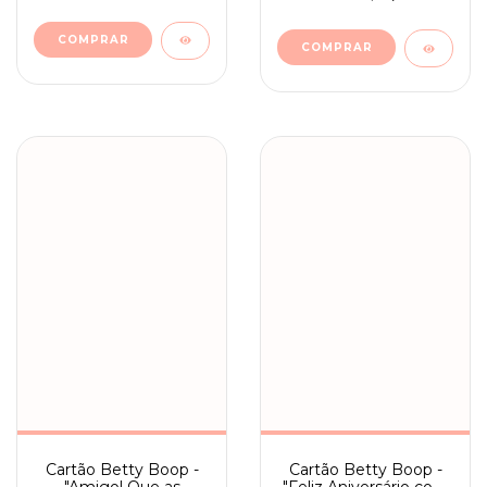
Cartão Betty Boop -
Cartão Betty Boop -
"Amigo! Que as
"Feliz Aniversário com