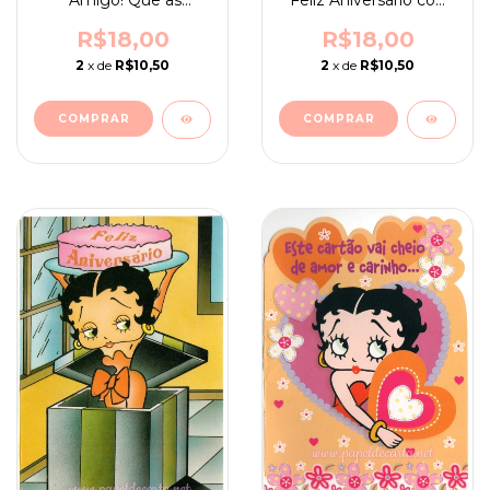
cores..."
o melhor recheio..."
R$18,00
R$18,00
2
x de
R$10,50
2
x de
R$10,50