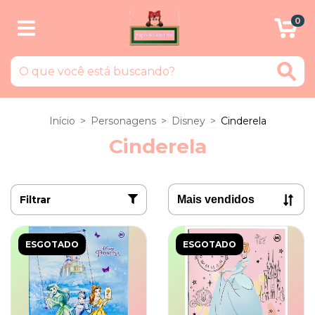
0
Início
>
Personagens
>
Disney
>
Cinderela
Cinderela
Filtrar
ESGOTADO
ESGOTADO