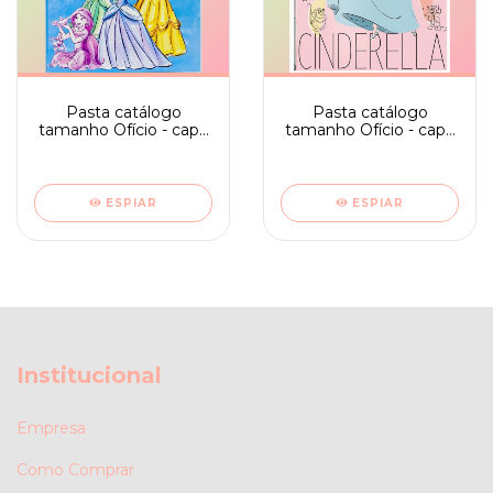
Pasta catálogo
Pasta catálogo
tamanho Ofício - capa
tamanho Ofício - capa
dura cartonada
dura cartonado
Princesas Disney
Cinderela
(Bela, Jasmine, Ariel e
Cinderela)
ESPIAR
ESPIAR
Institucional
Empresa
Como Comprar