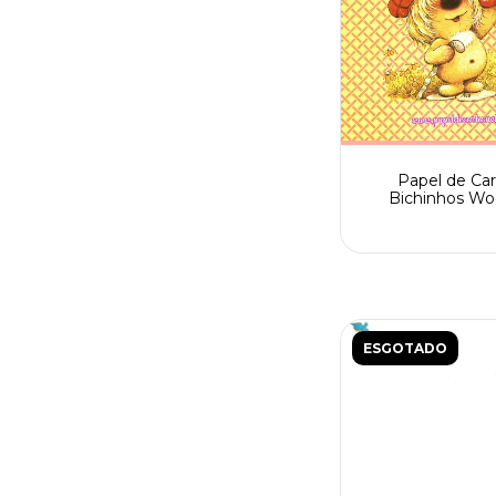
Papel de Car
Bichinhos Wo
Fofinhos nº 159 C
sem assinatu
numerado
ESGOTADO