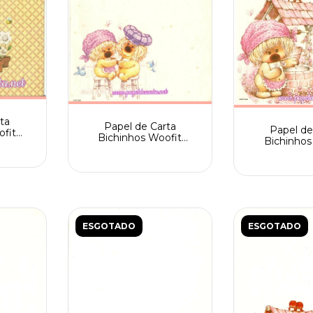
ta
Papel de Carta
Papel de
ofit
Bichinhos Woofit
Bichinhos
artiuge
Fofinhos n° 207/001
Fofinhos 
ra
Spack
205/
ESGOTADO
ESGOTADO