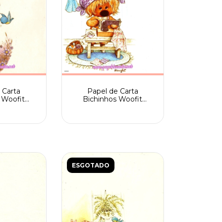
Papel de Carta
 Carta
Bichinhos Woofit
 Woofit
Fofinhos sem frase
Spack n.
Spack nº 205/004
001
ESGOTADO