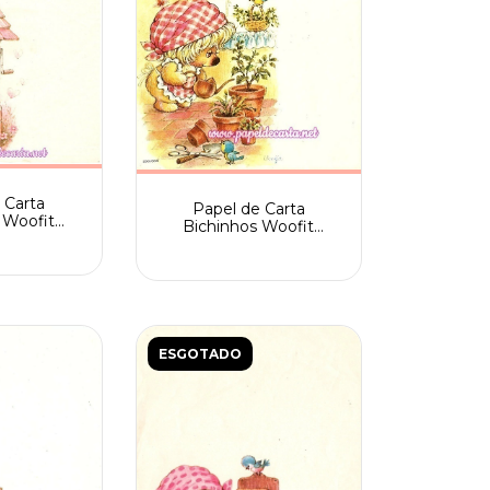
 Carta
Papel de Carta
 Woofit
Bichinhos Woofit
Spack n.
Fofinhos Spack n
005
.205/005
ESGOTADO