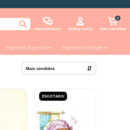
0
Atendimento
Minha conta
Meu carrinho
Papelaria Especial
Papelaria Vintage
ESGOTADO