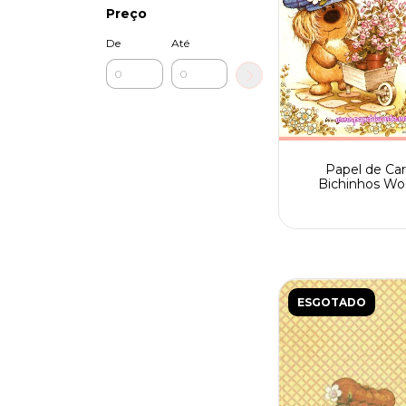
Preço
De
Até
Papel de Car
Bichinhos Wo
Fofinhos Spac
205/002
ESGOTADO