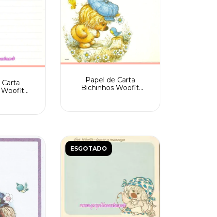
Papel de Carta
 Carta
Bichinhos Woofit
 Woofit
Fofinhos Spack n. 3001
portado nº
ESGOTADO