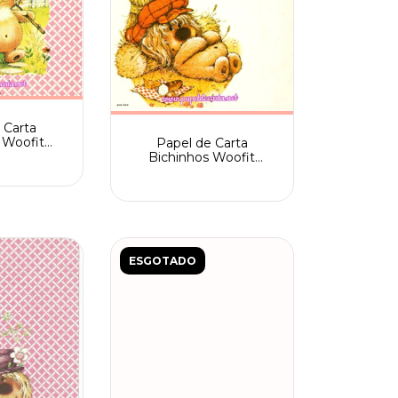
 Carta
 Woofit
Papel de Carta
67 Cartiuge
Bichinhos Woofit
natura
Fofinhos Spack nº
ado
205/002
ESGOTADO