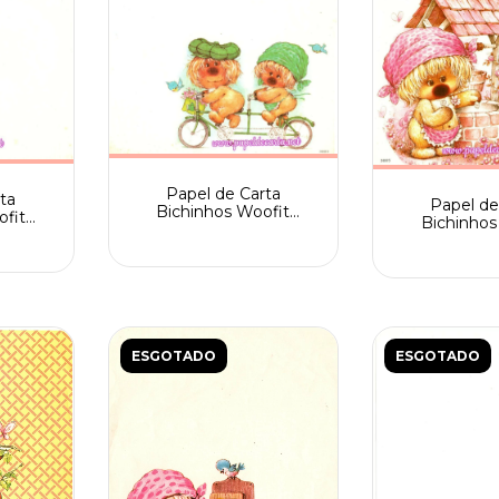
Papel de Carta
ta
Papel de
Bichinhos Woofit
ofit
Bichinhos
Fofinhos Spack com 2
nº 3006
Fofinhos n. 
pássaros
ESGOTADO
ESGOTADO