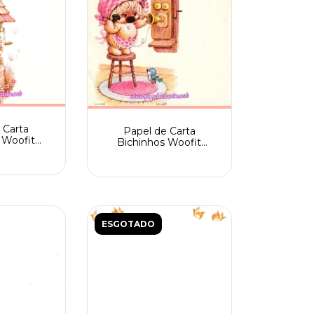
 Carta
Papel de Carta
 Woofit
Bichinhos Woofit
3005 Spack
Fofinhos 205/005 Spack
ESGOTADO