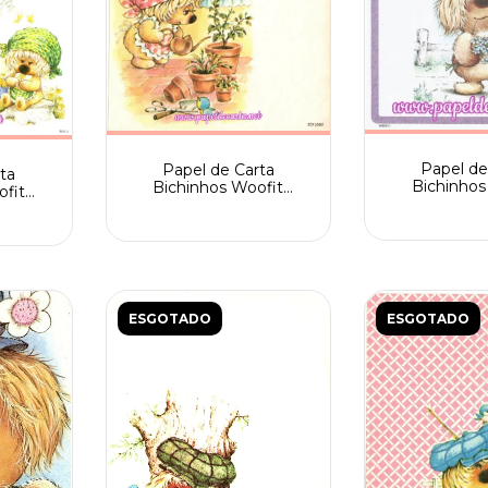
Papel de
Papel de Carta
ta
Bichinhos
Bichinhos Woofit
ofit
Fofinhos Spa
Fofinhos 207/005 Spack
ack
400/
ESGOTADO
ESGOTADO