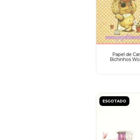
Papel de Car
Bichinhos Wo
Fofinhos nº 176 C
sem assinatu
numerado
ESGOTADO