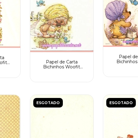
Papel de
ta
Bichinhos
Papel de Carta
ofit
Fofinhos 
Bichinhos Woofit
k n.
205/
Fofinhos Spack n.
205/003
ESGOTADO
ESGOTADO