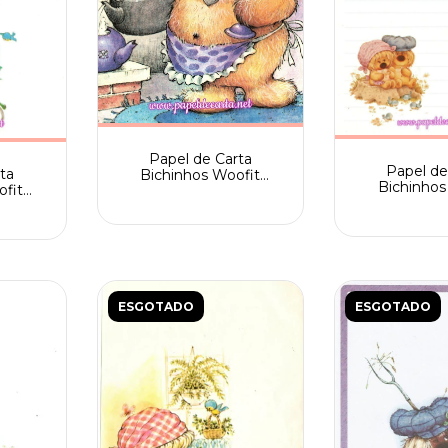
Papel de Carta
Papel de
ta
Bichinhos Woofit
Bichinhos
ofit
Fofinhos Spack
Fofinhos im
 com 4
tamanho A4 - Grande e
01
raro
ESGOTADO
ESGOTADO