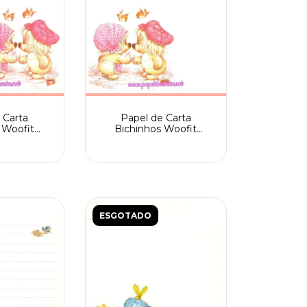
Papel de Carta
 Carta
Bichinhos Woofit
 Woofit
Fofinhos Spack com 4
ack com 2
pássaros
ros
ESGOTADO