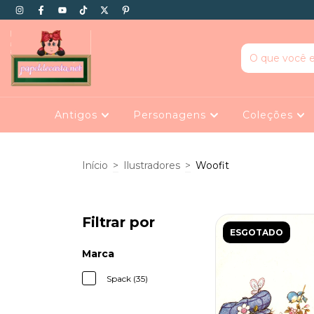
Antigos
Personagens
Coleções
Início
>
Ilustradores
>
Woofit
Filtrar por
ESGOTADO
Marca
Spack (35)