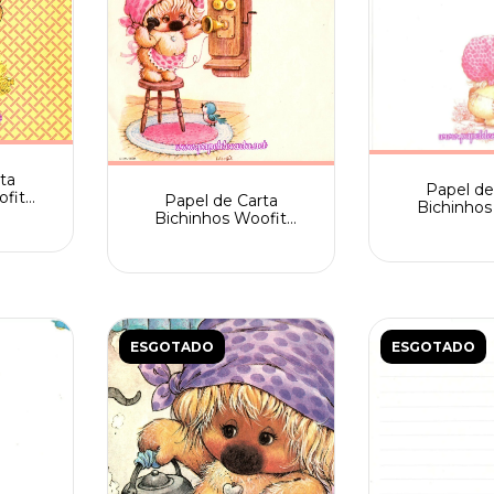
ta
Papel de
ofit
Papel de Carta
Bichinhos
artiuge
Bichinhos Woofit
Fofinhos Sp
ra
Fofinhos Spack nº
pássa
205/006
ESGOTADO
ESGOTADO