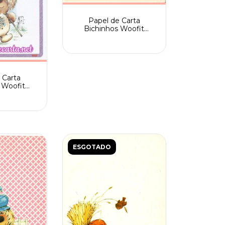
Papel de Carta
Bichinhos Woofit
Fofinhos importado nº
02
 Carta
 Woofit
ck Raro n.
011
ESGOTADO