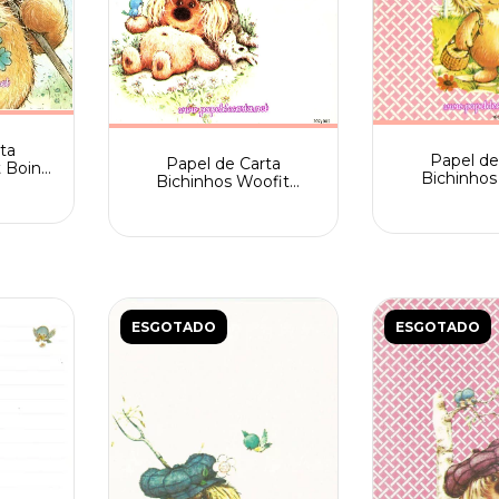
ta
Papel de
Papel de Carta
t Boina
Bichinhos
Bichinhos Woofit
Spack
Fofinhos nº 1
Fofinhos Spack Raro n.
ande e
sem assi
207/002
numer
ESGOTADO
ESGOTADO