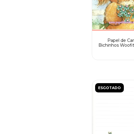
Papel de Car
Bichinhos Woofi
Azul Fofinhos 
tamanho A4 - Gr
raro
ESGOTADO