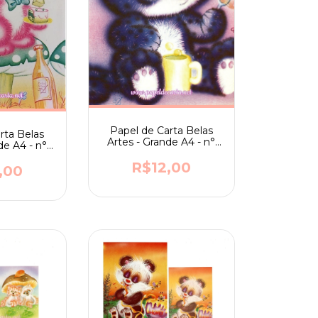
Papel de Carta Belas
rta Belas
Artes - Grande A4 - n°
de A4 - n°
177 - ilustrador Robson
ador Robson
Tuzi
R$12,00
i
,00