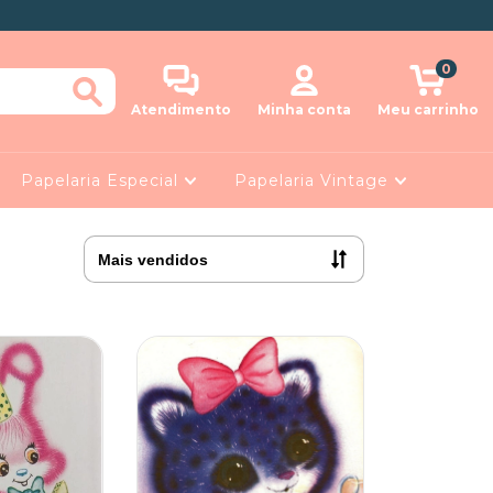
0
Atendimento
Minha conta
Meu carrinho
Papelaria Especial
Papelaria Vintage