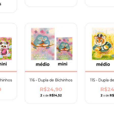
6
chinhos
116 - Dupla de Bichinhos
115 - Dupla d
0
R$24,90
R$24
2
x de
R$14,52
2
x de
R$