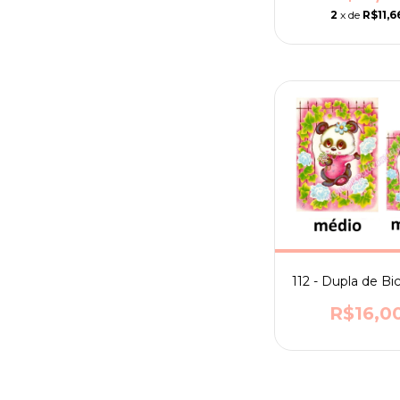
2
x de
R$11,6
112 - Dupla de Bi
R$16,0