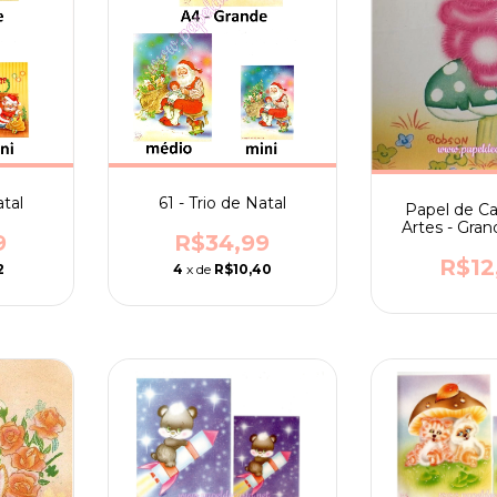
atal
61 - Trio de Natal
Papel de Ca
Artes - Gran
9
R$34,99
205 - ilustr
Tuz
R$12
2
4
x de
R$10,40