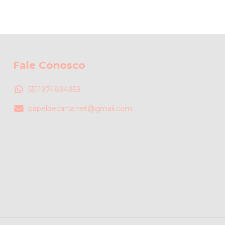
Fale Conosco
5511974894959
papeldecarta.net@gmail.com