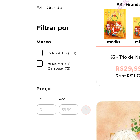
A4 - Grande
Filtrar por
Marca
Belas Artes (199)
65 - Trio de N
Belas Artes /
R$29,9
Carrossel (15)
3
x de
R$11,7
Preço
De
Até