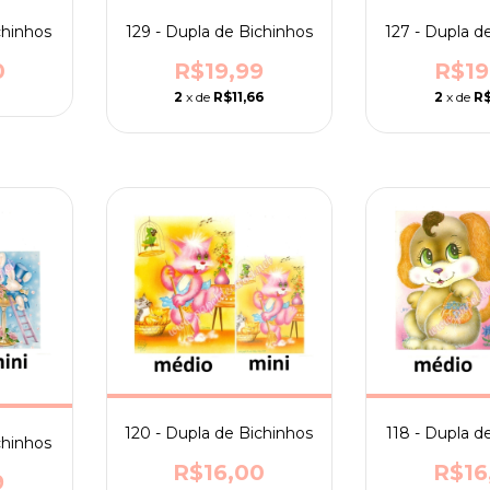
chinhos
129 - Dupla de Bichinhos
127 - Dupla d
0
R$19,99
R$19
2
x de
R$11,66
2
x de
R$
120 - Dupla de Bichinhos
118 - Dupla d
chinhos
R$16,00
R$16
9