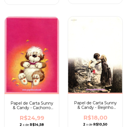
Papel de Carta Sunny
Papel de Carta Sunny
& Candy - Beijinho
& Candy - Cachorro
inocente
sentado no banquinho
R$18,00
R$24,99
2
x de
R$10,50
2
x de
R$14,58