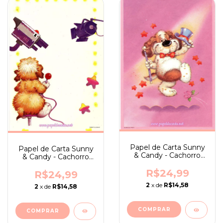
Papel de Carta Sunny
Papel de Carta Sunny
& Candy - Cachorro
& Candy - Cachorro
dançando com cartola
cinegrafista
R$24,99
R$24,99
2
x de
R$14,58
2
x de
R$14,58