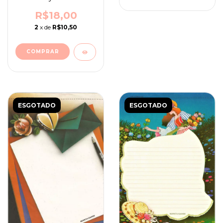
menininha e
menininho
R$18,00
2
x de
R$10,50
ESGOTADO
ESGOTADO