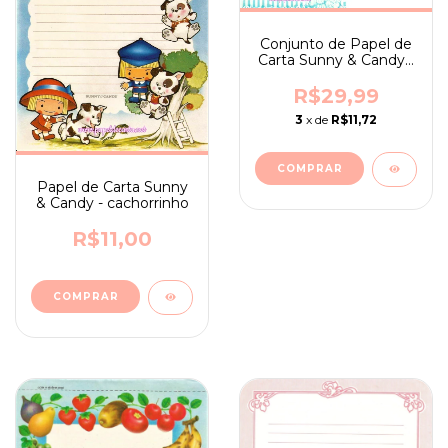
Conjunto de Papel de
Carta Sunny & Candy -
Borda da Nuvem
Recortada
R$29,99
Graficamente
3
x de
R$11,72
Papel de Carta Sunny
& Candy - cachorrinho
R$11,00