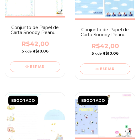
Conjunto de Papel de
Conjunto de Papel de
Carta Snoopy Peanuts
Carta Snoopy Peanuts
Japan Hallmark Flower
Japan Hallmark Flying
R$42,00
Ace
R$42,00
5
x de
R$10,06
5
x de
R$10,06
ESPIAR
ESPIAR
ESGOTADO
ESGOTADO