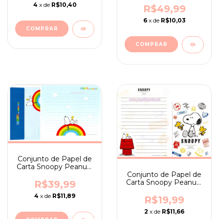
4
x de
R$10,40
Brown
R$49,99
6
x de
R$10,03
Conjunto de Papel de
Carta Snoopy Peanuts
Rainbow Japan
Conjunto de Papel de
Hallmark
Carta Snoopy Peanuts
R$39,99
- Snoopy I´m Home -
4
x de
R$11,89
ano 2018
R$19,99
2
x de
R$11,66