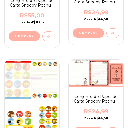
Conjunto de Papel de
Carta Snoopy Peanuts
Carta Snoopy Peanuts
Japan Happiness - ano
Japan Happiness - ano
2018
R$24,99
2011
R$55,00
2
x de
R$14,58
6
x de
R$11,03
Conjunto de Papel de
Carta Snoopy Peanuts
- Sense of Fun
R$24,99
2
x de
R$14,58