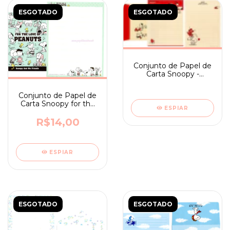
ESGOTADO
ESGOTADO
Conjunto de Papel de
Carta Snoopy -
Importado do Japão
Peanuts - Hapiness is
Conjunto de Papel de
Anyone - ano 2014
Carta Snoopy for the
ESPIAR
love - ano 2013
R$14,00
ESPIAR
ESGOTADO
ESGOTADO