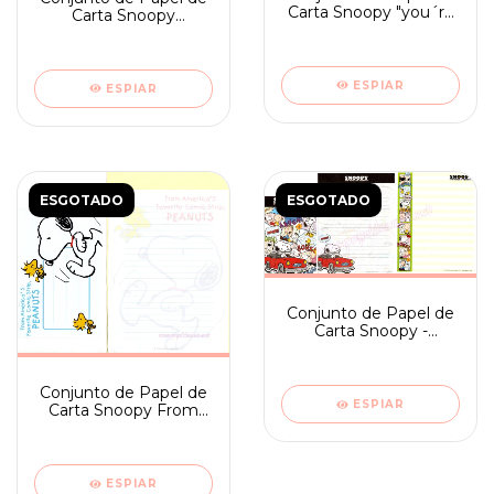
Carta Snoopy "you´re
Carta Snoopy
right" - ano 2015
Woodstock Married-
ano 2015
ESPIAR
ESPIAR
ESGOTADO
ESGOTADO
Conjunto de Papel de
Carta Snoopy -
Importado do Japão
The World of Peanuts
- ano 2012
Conjunto de Papel de
ESPIAR
Carta Snoopy From
America´s - ano 2012
ESPIAR