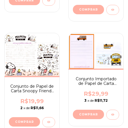
Conjunto Importado
de Papel de Carta
Conjunto de Papel de
Snoopy Chocolate Bus
Carta Snoopy Friends
R$29,99
and Forever - ano 2017
R$19,99
3
x de
R$11,72
2
x de
R$11,66