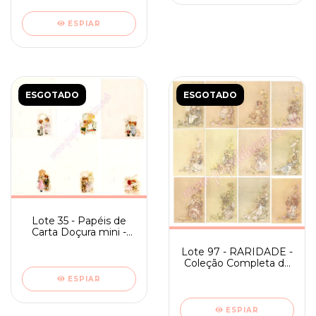
ESPIAR
ESGOTADO
ESGOTADO
Lote 35 - Papéis de
Carta Doçura mini -
Coleção Completa
Lote 97 - RARIDADE -
Coleção Completa de
Papel de Carta Romeu
ESPIAR
e Julieta - tamanho
médio
ESPIAR