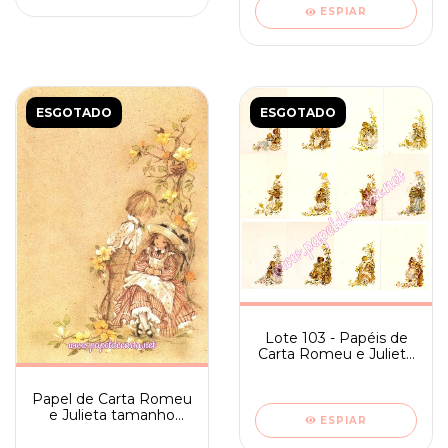
ESPIAR
ESGOTADO
ESGOTADO
Lote 103 - Papéis de
Carta Romeu e Julieta
mini - Coleção
Completa
Papel de Carta Romeu
e Julieta tamanho
ESPIAR
médio sem frase -
Ambrosiana 05