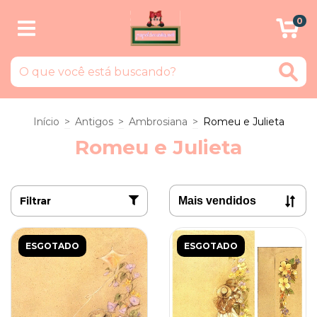
0
Início
>
Antigos
>
Ambrosiana
>
Romeu e Julieta
Romeu e Julieta
Filtrar
ESGOTADO
ESGOTADO