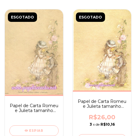
ESGOTADO
ESGOTADO
Papel de Carta Romeu
Papel de Carta Romeu
e Julieta tamanho
e Julieta tamanho
médio sem frase -
médio com frase -
Ambrosiana 04
R$26,00
Ambrosiana 04
3
x de
R$10,16
ESPIAR