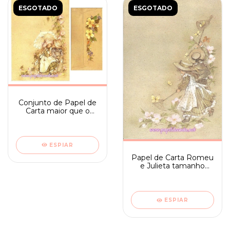
ESGOTADO
ESGOTADO
Conjunto de Papel de
Carta maior que o
médio Romeu e
Julieta n. 07
ESPIAR
Papel de Carta Romeu
e Julieta tamanho
médio sem frase -
Ambrosiana 10
ESPIAR