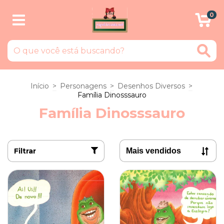
0
Início
>
Personagens
>
Desenhos Diversos
>
Família Dinosssauro
Família Dinosssauro
Filtrar