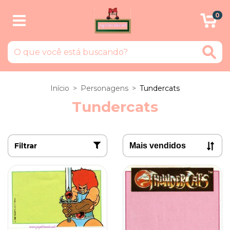
0
Início
>
Personagens
>
Tundercats
Tundercats
Filtrar