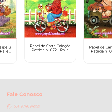
Papel de Carta Coleção
Papel de Car
lipe Ji
Patrícia nº 072 - Pai e
Patrícia nº 0
Pai e
Filho com árvore de
Filh
Natal
Fale Conosco
5511974894959