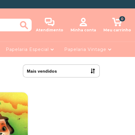
0
Atendimento
Minha conta
Meu carrinho
Papelaria Especial
Papelaria Vintage