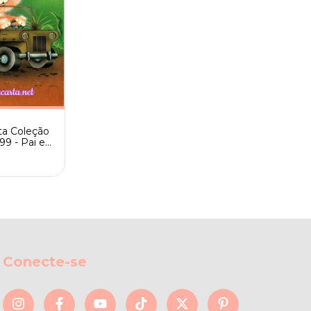
ta Coleção
99 - Pai e
o
Conecte-se