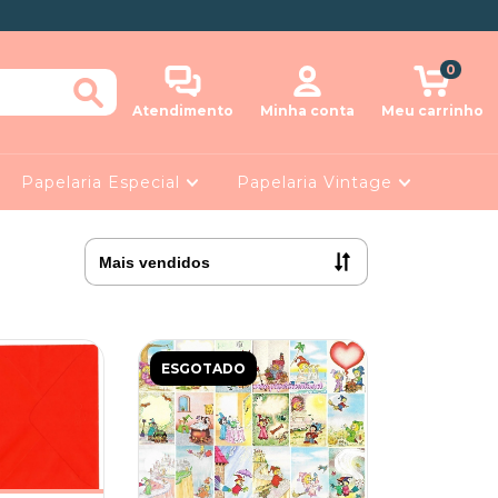
0
Atendimento
Minha conta
Meu carrinho
Papelaria Especial
Papelaria Vintage
ESGOTADO