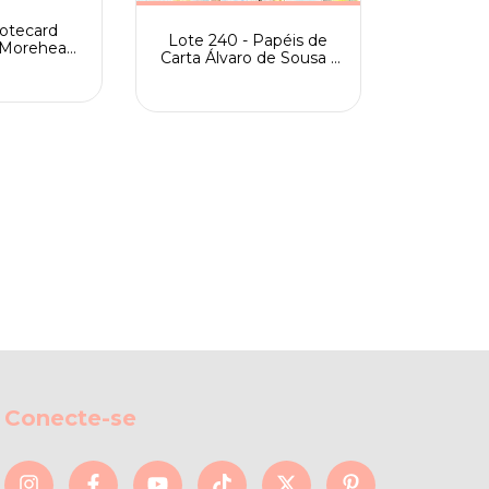
otecard
Lote 240 - Papéis de
 Morehead
Carta Álvaro de Sousa -
alloween
Bruxinha - Coleção
Completa
Conecte-se