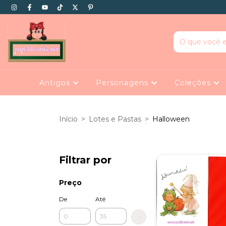
Antigos
Personagens
Coleções
Início
>
Lotes e Pastas
>
Halloween
Filtrar por
Preço
De
Até