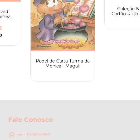
Coleção N
card
Cartão Ruth
rehead
nº 07 - H
ween
0
0
Papel de Carta Turma da
Monica - Magali
Bruxinha - RARO
Fale Conosco
5511974894959