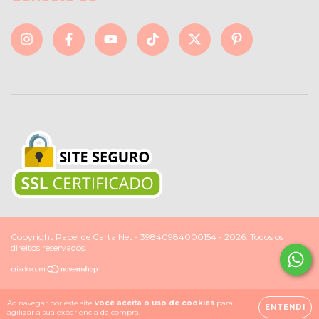
Copyright Papel de Carta Net - 39840984000154 - 2026. Todos os
direitos reservados.
Ao navegar por este site
você aceita o uso de cookies
para
ENTENDI
agilizar a sua experiência de compra.