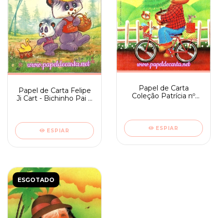
Papel de Carta
Papel de Carta Felipe
Coleção Patrícia nº
Ji Cart - Bichinho Pai e
072 - Pai e Filho com
Filho
árvore de Natal
ESPIAR
ESPIAR
ESGOTADO