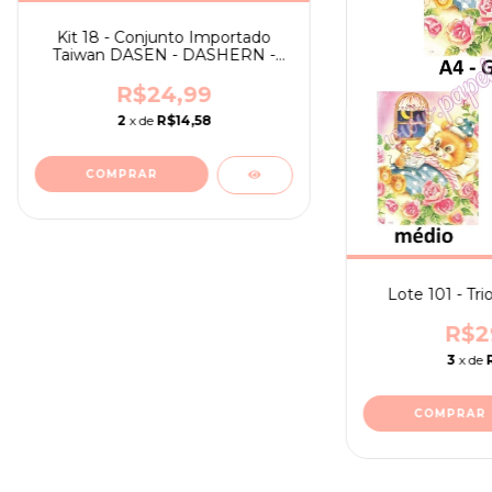
Kit 18 - Conjunto Importado
Taiwan DASEN - DASHERN -
3024 A
R$24,99
2
x de
R$14,58
Lote 101 - Tri
R$2
3
x de