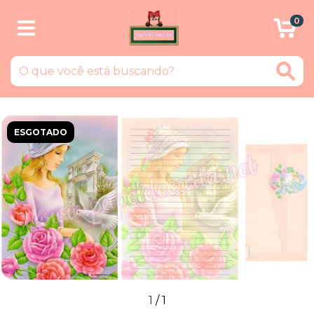
0
ESGOTADO
1
/
1