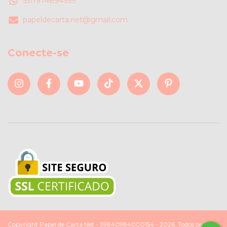
5511974894959
papeldecarta.net@gmail.com
Conecte-se
Copyright Papel de Carta Net - 39840984000154 - 2026. Todos os