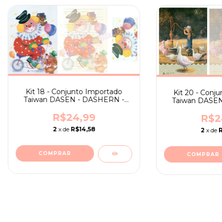
Kit 18 - Conjunto Importado
Kit 20 - Conj
Taiwan DASEN - DASHERN -
Taiwan DASEN
3024 A
302
R$24,99
R$2
2
x de
R$14,58
2
x de