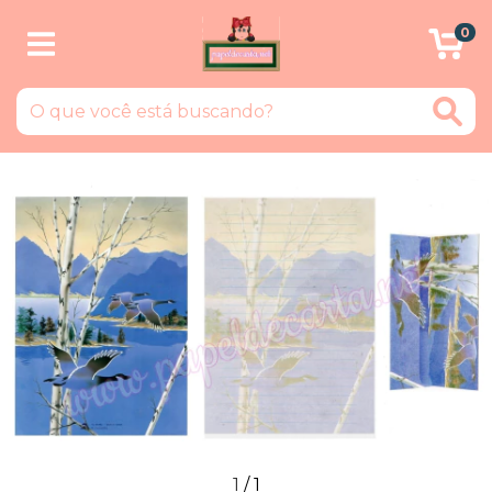
0
1
/
1