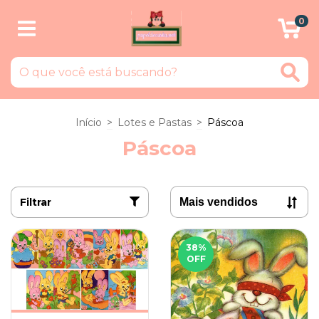
0
Início
>
Lotes e Pastas
>
Páscoa
Páscoa
Filtrar
38
%
OFF