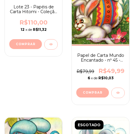
Lote 23 - Papéis de
Carta Hitomi - Coleção
Completa
R$110,00
12
x de
R$11,32
Papel de Carta Mundo
Encantado - nº 45 -
RARO
R$49,99
R$79,99
6
x de
R$10,03
ESGOTADO