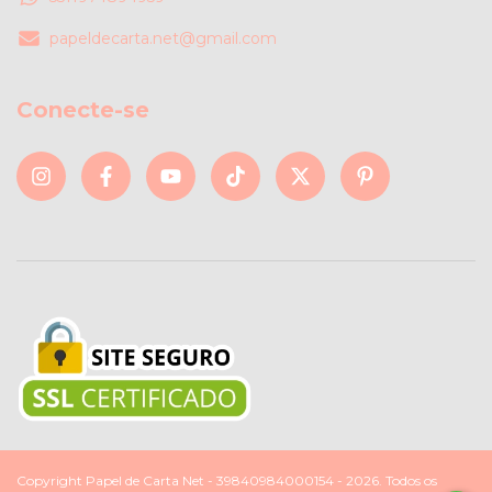
papeldecarta.net@gmail.com
Conecte-se
Copyright Papel de Carta Net - 39840984000154 - 2026. Todos os